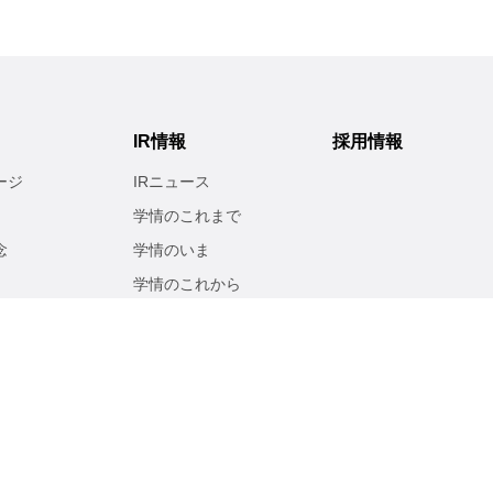
IR情報
採用情報
ージ
IRニュース
学情のこれまで
念
学情のいま
学情のこれから
経営方針
業績・財務
リティ
IR ライブラリ
株式情報
電子公告