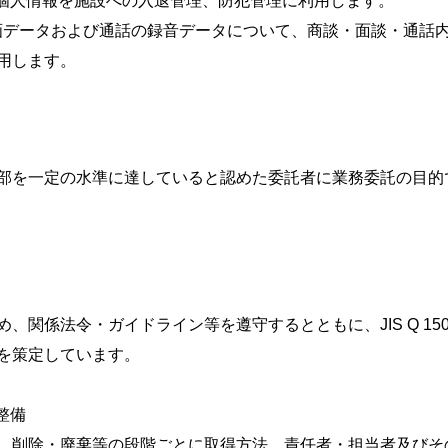
た個人情報を施設への入退管理、防犯管理に利用します。
録画データおよび通話の録音データについて、商談・面談・通話
用します。
部を一定の水準に達していると認めた委託者に業務委託の目的
、関係法令・ガイドライン等を遵守するとともに、JIS Q 15
を策定しています。
整備
、削除・廃棄等の段階ごとに取得方法、責任者・担当者及びそ