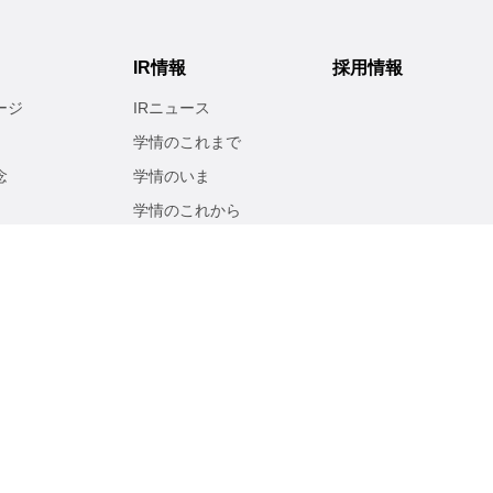
IR情報
採用情報
ージ
IRニュース
学情のこれまで
念
学情のいま
学情のこれから
経営方針
業績・財務
リティ
IR ライブラリ
株式情報
電子公告