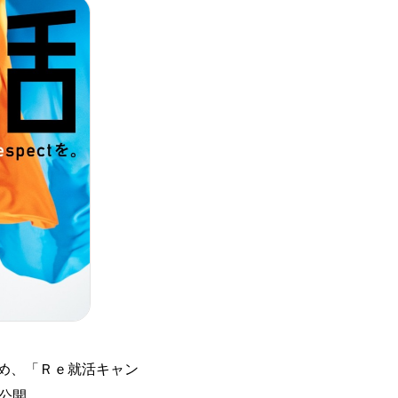
め、「Ｒｅ就活キャン
公開。