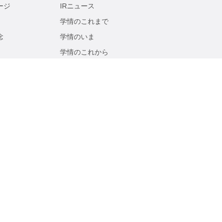
ージ
IRニュース
学情のこれまで
念
学情のいま
学情のこれから
経営方針
業績・財務
リティ
IR ライブラリ
株式情報
電子公告