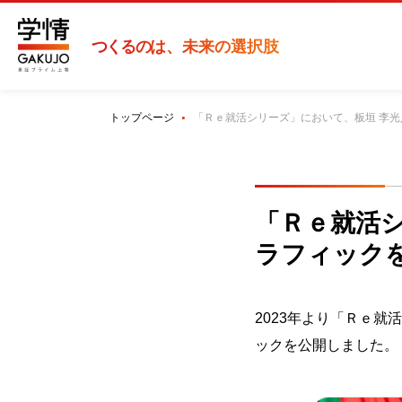
つくるの
は、未来の選択肢
トップページ
「Ｒｅ就活シリーズ」において、板垣 李
「Ｒｅ就活
ラフィック
2023
年より「Ｒｅ就活
ックを公開しました。