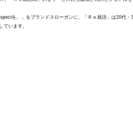
spect
を。」をブランドスローガンに、「Ｒｅ就活」は
20
代・
しています。