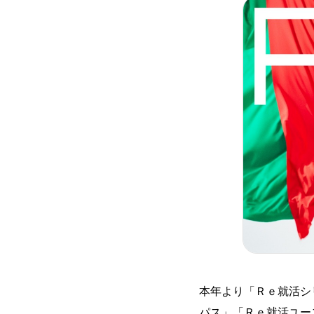
本年より「Ｒｅ就活シ
パス」「Ｒｅ就活ユー