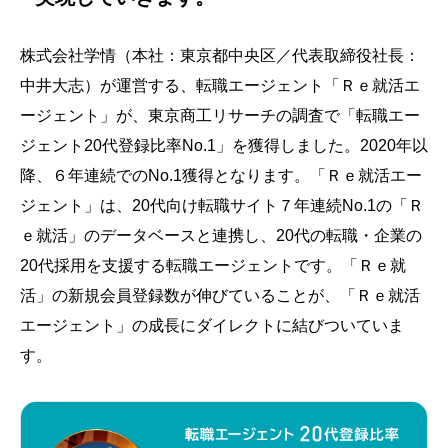
株式会社学情（本社：東京都中央区／代表取締役社長：
中井大志）が運営する、転職エージェント「Ｒｅ就活エ
ージェント」が、東京商工リサーチの調査で「転職エー
ジェント
20
代登録比率
No.1
」を獲得しました。
2020
年以
降、６年連続での
No.1
獲得となります。「Ｒｅ就活エー
ジェント」は、
20
代向け転職サイト７年連続
No.1
の「Ｒ
ｅ就活」のデータベースと連携し、
20
代の転職・企業の
20
代採用を支援する転職エージェントです。「Ｒｅ就
活」の新規会員登録数が伸びていることが、「Ｒｅ就活
エージェント」の成長にダイレクトに結びついていま
す。