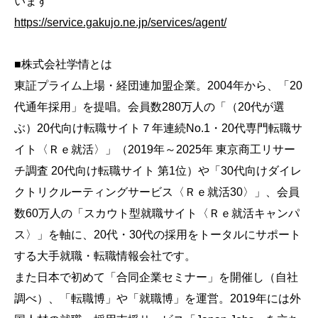
います
https://service.gakujo.ne.jp/services/agent/
■株式会社学情とは
東証プライム上場・経団連加盟企業。
2004
年から、「
20
代通年採用」を提唱。会員数
280
万人の「（
20
代が選
ぶ）
20
代向け転職サイト７年連続
No.1
・
20
代専門転職サ
イト〈Ｒｅ就活〉」（
2019
年～
2025
年 東京商工リサー
チ調査
20
代向け転職サイト 第
1
位）や「
30
代向けダイレ
クトリクルーティングサービス〈Ｒｅ就活
30
〉」、会員
数
60
万人の「スカウト型就職サイト〈Ｒｅ就活キャンパ
ス〉」を軸に、
20
代・
30
代の採用をトータルにサポート
する大手就職・転職情報会社です。
また日本で初めて「合同企業セミナー」を開催し（自社
調べ）、「転職博」や「就職博」を運営。
2019
年には外