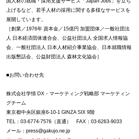
国人材の就職・採用支援サービス「
Japan Jobs
」を立ち
上げるなど、若手人材の採用に関する多様なサービスを
展開しています。
［創業／
1976
年 資本金／
15
億円 加盟団体／一般社団法
人 日本経済団体連合会、公益社団法人 全国求人情報協
会、一般社団法人 日本人材紹介事業協会、日本就職情報
出版懇話会、公益財団法人 森林文化協会］
■お問い合わせ先
株式会社学情
DX・マーケティング戦略部 マーケティン
グチーム
東京都中央区銀座6-10-1 GINZA SIX 9階
TEL：03-6774-7576
（直通） FAX：03-6263-9033
メール：press@gakujo.ne.jp