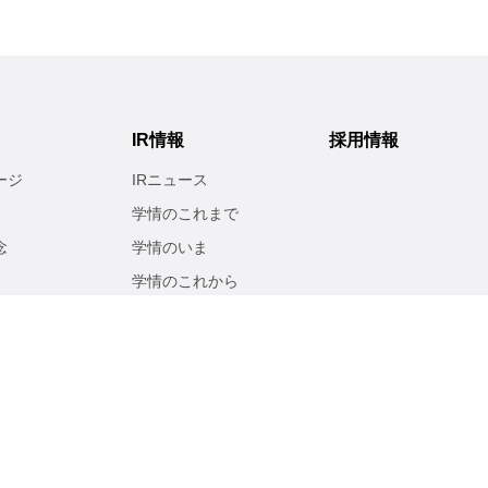
IR情報
採用情報
ージ
IRニュース
学情のこれまで
念
学情のいま
学情のこれから
経営方針
業績・財務
リティ
IR ライブラリ
株式情報
電子公告